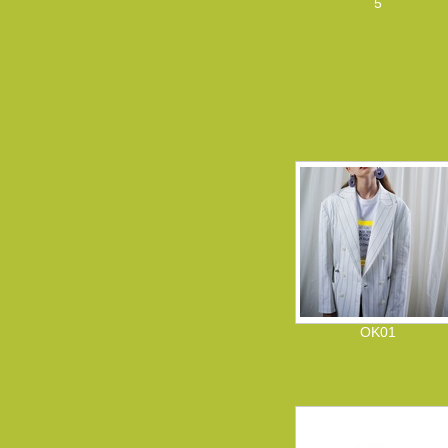
5
OK01