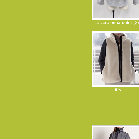
re.verofonna-outer (2)
005